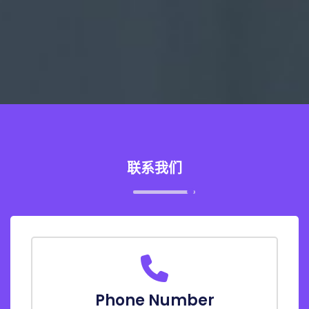
联系我们
Phone Number