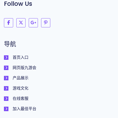
Follow Us
导航
首页入口
网页版九游会
产品展示
游戏文化
在线客服
加入最佳平台